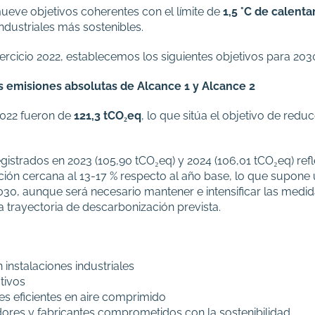
ueve objetivos coherentes con el límite de
1,5 °C de calent
ndustriales más sostenibles.
cicio 2022, establecemos los siguientes objetivos para 203
s emisiones absolutas de Alcance 1 y Alcance 2
2022 fueron de
121,3 tCO₂eq
, lo que sitúa el objetivo de redu
registrados en 2023 (105,90 tCO₂eq) y 2024 (106,01 tCO₂eq) re
n cercana al 13-17 % respecto al año base, lo que supone u
030, aunque será necesario mantener e intensificar las medid
 trayectoria de descarbonización prevista.
 instalaciones industriales
tivos
es eficientes en aire comprimido
res y fabricantes comprometidos con la sostenibilidad