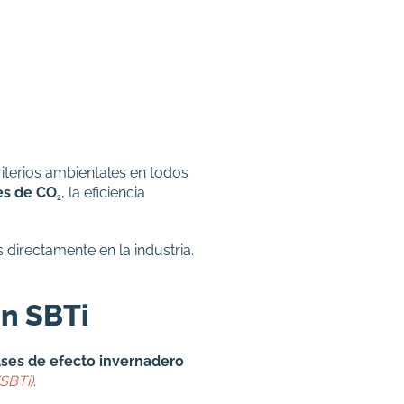
riterios ambientales en todos
es de CO₂
, la eficiencia
 directamente en la industria.
on SBTi
ases de efecto invernadero
(SBTi)
.