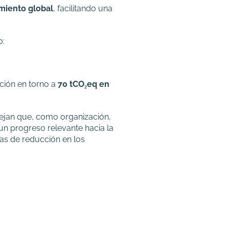
amiento global
, facilitando una
0:
cción en torno a
70 tCO₂eq en
flejan que, como organización,
n progreso relevante hacia la
as de reducción en los